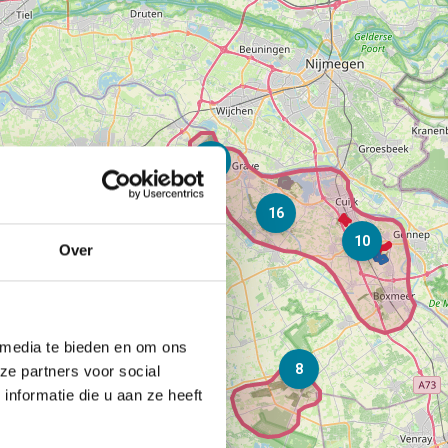
13
2
16
10
Over
16
 media te bieden en om ons
8
ze partners voor social
nformatie die u aan ze heeft