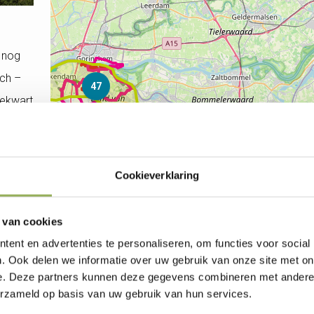
 nog
sch –
47
iekwart
ngzaam
3
Cookieverklaring
27
 van cookies
32
ent en advertenties te personaliseren, om functies voor social
nts
. Ook delen we informatie over uw gebruik van onze site met on
e. Deze partners kunnen deze gegevens combineren met andere i
den
34
erzameld op basis van uw gebruik van hun services.
om