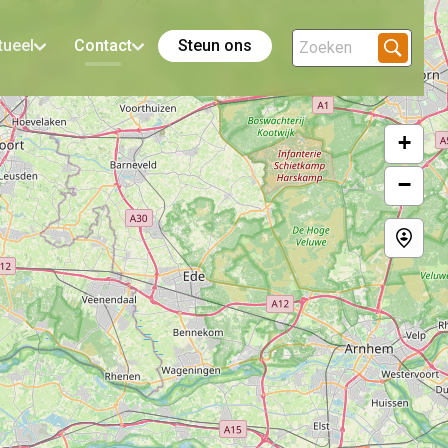
tueel
Contact
Steun ons
+
−