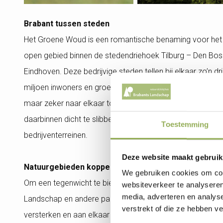
Brabant tussen steden
Het Groene Woud is een romantische benaming voor het
open gebied binnen de stedendriehoek Tilburg – Den Bo
Eindhoven. Deze bedrijvige steden tellen bij elkaar zo’n dr
miljoen inwoners en groeien, mét hun agglomeraties, la
maar zeker naar elkaar toe. Daardoor dreigt het gebied
daarbinnen dicht te slibben met bebouwing en
Toestemming
bedrijventerreinen.
Deze website maakt gebruik
Natuurgebieden koppelen
We gebruiken cookies om cont
Om een tegenwicht te bieden willen initiatiefnemer Braba
websiteverkeer te analyseren
3
media, adverteren en analys
Landschap en andere partijen de bestaande natuurgebie
2
verstrekt of die ze hebben v
versterken en aan elkaar koppelen. Het gaat niet alleen 
30