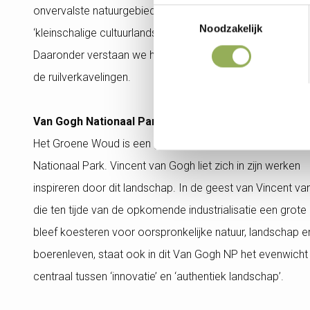
onvervalste natuurgebieden als bossen, heiden en vennen
Toestemmingsselectie
Noodzakelijk
‘kleinschalige cultuurlandschap’ is zeker zo belangrijk.
55
Daaronder verstaan we het ouderwetse boerenland van 
de ruilverkavelingen.
Van Gogh Nationaal Park
Het Groene Woud is een groot onderdeel van het Van G
Nationaal Park. Vincent van Gogh liet zich in zijn werken
inspireren door dit landschap. In de geest van Vincent va
die ten tijde van de opkomende industrialisatie een grote 
bleef koesteren voor oorspronkelijke natuur, landschap e
boerenleven, staat ook in dit Van Gogh NP het evenwicht
centraal tussen ‘innovatie’ en ‘authentiek landschap’.