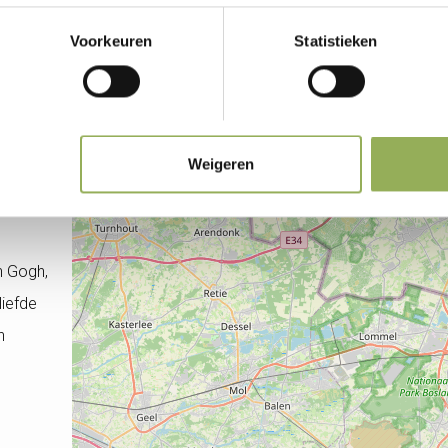
21
. Het
32
Voorkeuren
Statistieken
vóór
23
Weigeren
7
ogh
n Gogh,
liefde
n