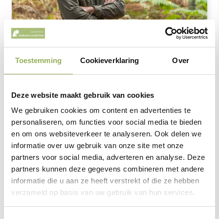
Jouw hulp stelt nog meer natuur van
De Groote
Toestemming
Cookieverklaring
Over
Heide
voor altijd veilig en geeft dieren een groter
2
leefgebied. Elke m
telt.
Deze website maakt gebruik van cookies
We gebruiken cookies om content en advertenties te
Nick Jeurissen, beheerder
personaliseren, om functies voor social media te bieden
en om ons websiteverkeer te analyseren. Ook delen we
informatie over uw gebruik van onze site met onze
2
Koop jouw m
partners voor social media, adverteren en analyse. Deze
partners kunnen deze gegevens combineren met andere
informatie die u aan ze heeft verstrekt of die ze hebben
verzameld op basis van uw gebruik van hun services.