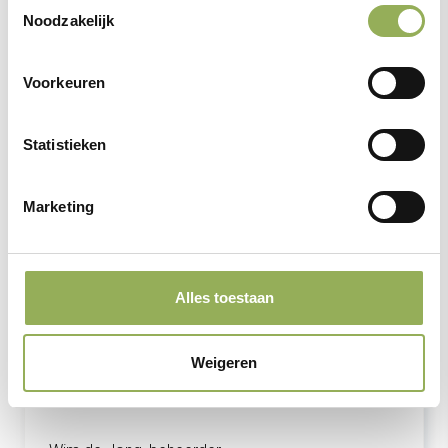
Toestemmingsselectie
De Kempen
Noodzakelijk
Voorkeuren
Statistieken
Marketing
Alles toestaan
2
Jouw m
brengt de rand van de
Regte Heide
tot
bloei en beschermt kwetsbare natuur. Jouw hulp
Weigeren
maakt groot verschil.