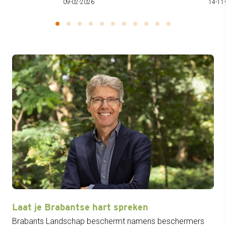
09-02-2026
14-11
Laat je Brabantse hart spreken
Brabants Landschap beschermt namens beschermers