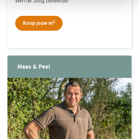
W
im de Jong, beheerder
2
Koop jouw m
Maas & Peel