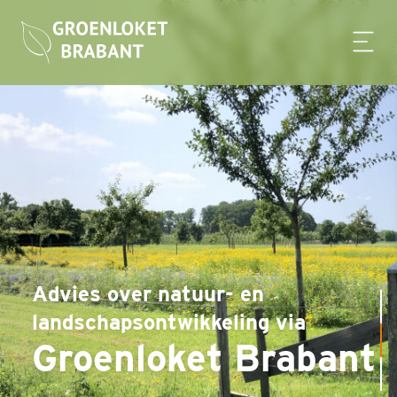
Advies over natuur- en
landschapsontwikkeling via
Groenloket Brabant