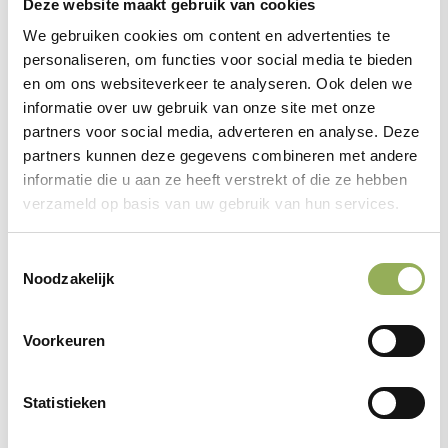
Deze website maakt gebruik van cookies
We gebruiken cookies om content en advertenties te
personaliseren, om functies voor social media te bieden
en om ons websiteverkeer te analyseren. Ook delen we
De natuur is overal, we kruisen elkaars wegen. Dat
informatie over uw gebruik van onze site met onze
partners voor social media, adverteren en analyse. Deze
brengt soms uitdagingen met zich mee voor
partners kunnen deze gegevens combineren met andere
zowel mens als dier. Gelukkig zijn er
informatie die u aan ze heeft verstrekt of die ze hebben
voorzieningen om ervoor te zorgen dat dieren
verzameld op basis van uw gebruik van hun services.
veilig over kunnen steken.
Toestemmingsselectie
Noodzakelijk
Lees meer
Voorkeuren
Statistieken