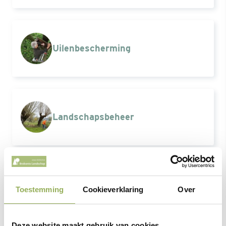
Uilen
bescherming
Landschaps
beheer
Erfvogels
Toestemming
Cookieverklaring
Over
Deze website maakt gebruik van cookies