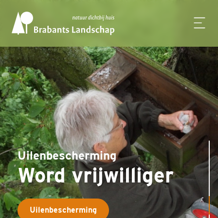
g
illiger