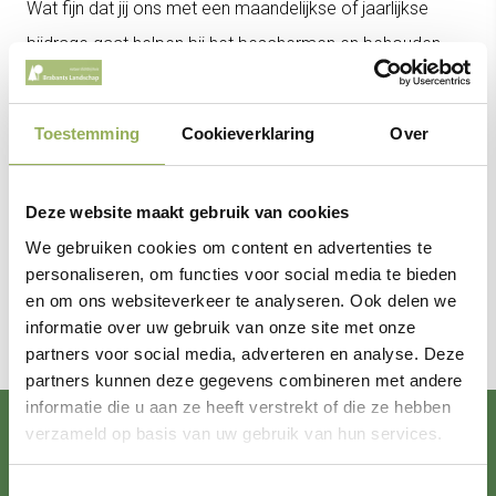
Wat fijn dat jij ons met een
maandelijkse of jaarlijkse
bijdrage gaat helpen
bij het b
eschermen en behouden
van natuur, landschap en erfgoed voor huidige en
volgende generaties. Je regelt het
heel simpel met
Toestemming
Cookieverklaring
Over
onderstaand formulier. Je geniet als beschermer extra
van natuur dicht bij huis met het magazine, de
Deze website maakt gebruik van cookies
beschermerpas met vele voordelen zoals korting bij
We gebruiken cookies om content en advertenties te
onze infopunten en exclusief kijken naar natuurfilms via
personaliseren, om functies voor social media te bieden
Vimeo. Bekijk de
voordelen
voor beschermers.
en om ons websiteverkeer te analyseren. Ook delen we
informatie over uw gebruik van onze site met onze
partners voor social media, adverteren en analyse. Deze
partners kunnen deze gegevens combineren met andere
informatie die u aan ze heeft verstrekt of die ze hebben
verzameld op basis van uw gebruik van hun services.
Word beschermer
Toestemmingsselectie