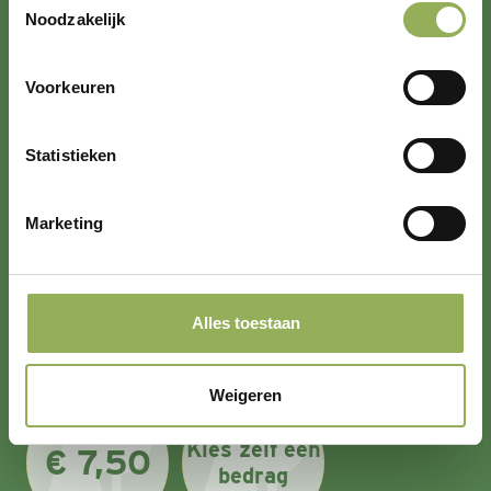
Noodzakelijk
Hoe wil je betalen?
Voorkeuren
Maandelijks
Jaarlijks
Statistieken
Met welk bedrag?
Marketing
€ 2,50
€ 5,00
Alles toestaan
Weigeren
Kies zelf een
€ 7,50
bedrag