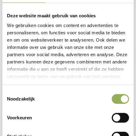
Eén van de meest in het oog springende
boerderijen van Nederland en een ‘hotspot’ binnen
Deze website maakt gebruik van cookies
het Dommeldal en Groene Woud. Al eeuwenlang
We gebruiken cookies om content en advertenties te
is het bewoond, van de Kartuizerpachters tot Sjef
personaliseren, om functies voor social media te bieden
en om ons websiteverkeer te analyseren. Ook delen we
van den Braak die in 2009 overleed.
informatie over uw gebruik van onze site met onze
partners voor social media, adverteren en analyse. Deze
partners kunnen deze gegevens combineren met andere
Er leidt een paadje naar de Dommel, waar je vanaf een
informatie die u aan ze heeft verstrekt of die ze hebben
bankje een prachtig uitzicht hebt op beekdal, duiventoren
verzameld op basis van uw gebruik van hun services.
en de boerderij met historische kenmerken zoals een
Toestemmingsselectie
‘herenkamer’ en een (voor zover bekend) oudste
2
Noodzakelijk
gedateerde Vlaamse schuur van Nederland.
Voorkeuren
Thijs Caspers vertelde in 2019 aan Eendrachtfilms, de
makers van Goud van Brabant: passie voor erfgoed,