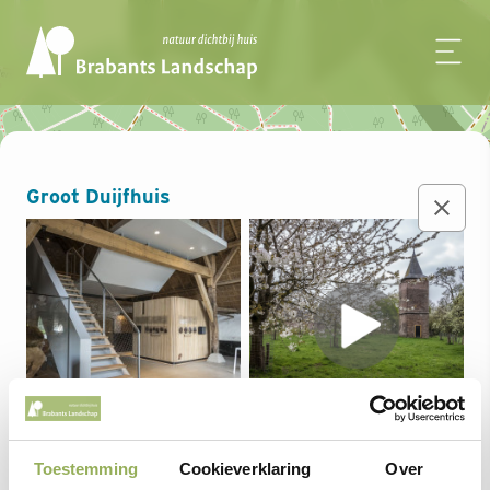
+
Filters
Groot Duijfhuis
−
Toestemming
Cookieverklaring
Over