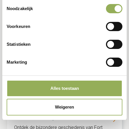
Toestemmingsselectie
het speelbos.
Noodzakelijk
Voorkeuren
augustus
16
Statistieken
Marketing
Alles toestaan
Infocentra
Fortenactiviteiten
Weigeren
De waschvrouw op Fort Altena
Ontdek de bijzondere geschiedenis van Fort