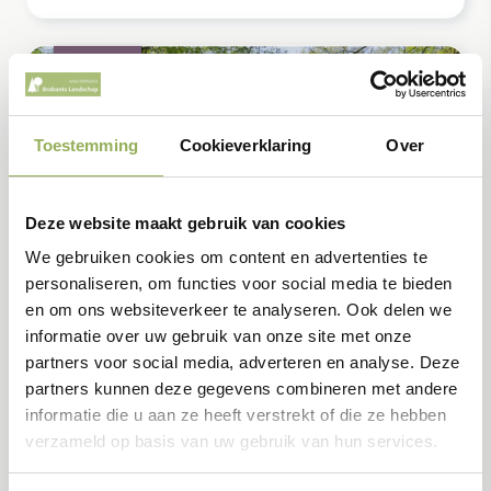
augustus
16
Toestemming
Cookieverklaring
Over
Deze website maakt gebruik van cookies
We gebruiken cookies om content en advertenties te
personaliseren, om functies voor social media te bieden
en om ons websiteverkeer te analyseren. Ook delen we
Zomeractiviteiten
Evenementen
informatie over uw gebruik van onze site met onze
partners voor social media, adverteren en analyse. Deze
partners kunnen deze gegevens combineren met andere
Open dag Zwarte Schuur
informatie die u aan ze heeft verstrekt of die ze hebben
Weekendtip voor jong en oud! Geniet van
verzameld op basis van uw gebruik van hun services.
excursies, vers brood uit het historische
bakhuisje en laat je kinderen heerlijk ravotten in