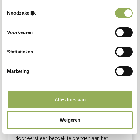
Toestemmingsselectie
Noodzakelijk
oktober
Voorkeuren
25
Statistieken
Marketing
Alles toestaan
Excursies
Infocentra
Weigeren
Bezoek het Groot Duijfhuis
De beste beleving van het Dommeldal bereik je
door eerst een bezoek te brengen aan het