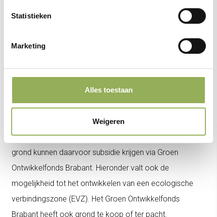
Stimuleringsregeling Landschap 2.0 voor jouw bedrijf
Statistieken
biedt.
Marketing
Lees meer over Stimuleringsregeling Landschap
2.0
Alles toestaan
Groen Ontwikkelfonds Brabant
Weigeren
Agrariërs die nieuwe natuur willen ontwikkelen op hun
grond kunnen daarvoor subsidie krijgen via Groen
Ontwikkelfonds Brabant. Hieronder valt ook de
mogelijkheid tot het ontwikkelen van een ecologische
verbindingszone (EVZ). Het Groen Ontwikkelfonds
Brabant heeft ook grond te koop of ter pacht.