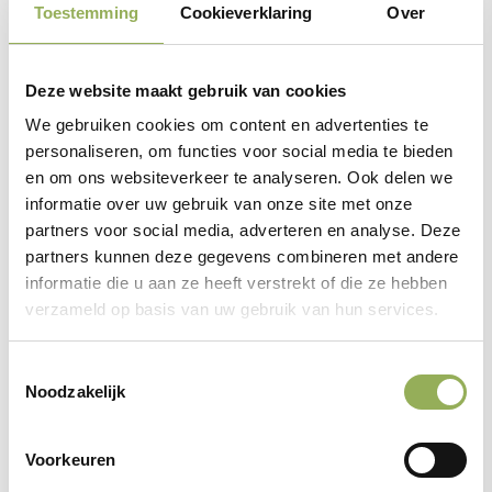
Toestemming
Cookieverklaring
Over
Leer meer over de regeling Samen Beter in
Waterbeheer
Deze website maakt gebruik van cookies
We gebruiken cookies om content en advertenties te
personaliseren, om functies voor social media te bieden
Stimuleringsregeling Landschap 2.0
en om ons websiteverkeer te analyseren. Ook delen we
Ligt jouw grond niet in een werkgebied voor het agrarisch
informatie over uw gebruik van onze site met onze
partners voor social media, adverteren en analyse. Deze
natuurbeheer, maar je hebt belangstelling voor de aanleg
partners kunnen deze gegevens combineren met andere
van bloemrijke randen of landschapselementen zoals
informatie die u aan ze heeft verstrekt of die ze hebben
een houtsingel of poel, dan biedt de Stimuleringsregeling
verzameld op basis van uw gebruik van hun services.
Landschap 2.0 mogelijk kansen. Dit is een unieke regeling
Toestemmingsselectie
die in een groot deel van Brabant is opengesteld.
Noodzakelijk
Medewerkers van Groenloket Brabant bekijken graag
Voorkeuren
samen met jou welke mogelijkheden de