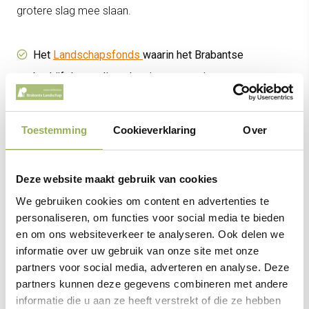
grotere slag mee slaan.
Het
Landschapsfonds
waarin het Brabantse
bedrijfsleven direct kan investeren in
landschapsontwikkeling op grond van boeren. Zo
draagt het bedrijfsleven bij aan een gezonde
Toestemming
Cookieverklaring
Over
leefomgeving van de werknemers. De investering in
het fonds gaat rechtstreeks naar boeren die meedoen
Deze website maakt gebruik van cookies
met Brabant Behaagt. Via de huidige
We gebruiken cookies om content en advertenties te
subsidieregelingen ontvangen boeren een
personaliseren, om functies voor social media te bieden
beheervergoeding van 6 jaar. Met geld uit het
en om ons websiteverkeer te analyseren. Ook delen we
informatie over uw gebruik van onze site met onze
Landschapsfonds verlengen we de vergoeding.
partners voor social media, adverteren en analyse. Deze
Ontwikkeling van Boerenlandgoederen bij verandering
partners kunnen deze gegevens combineren met andere
van bedrijfsvorm of het stoppen van agrarische
informatie die u aan ze heeft verstrekt of die ze hebben