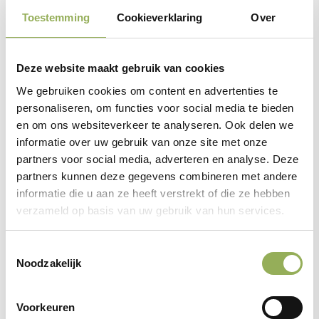
Toestemming
Cookieverklaring
Over
van ouder of voogd te beschikken voor het te doneren
bedrag. De donateur verklaart door acceptatie van deze
voorwaarden dat dit het geval is.
Deze website maakt gebruik van cookies
3.2
De donateur doet alleen donaties uit eigen middelen
We gebruiken cookies om content en advertenties te
personaliseren, om functies voor social media te bieden
of uit middelen waarover hij/zij de volledige zeggenschap
en om ons websiteverkeer te analyseren. Ook delen we
heeft.
informatie over uw gebruik van onze site met onze
3.3
De donateur verklaart geen verdere voorwaarden te
partners voor social media, adverteren en analyse. Deze
partners kunnen deze gegevens combineren met andere
stellen aan de donatie anders dan dat de donatie voor
informatie die u aan ze heeft verstrekt of die ze hebben
het in artikel 1 omschreven doel wordt ingezet.
verzameld op basis van uw gebruik van hun services.
3.4
Nadat het met de donatie corresponderende bedrag
Toestemmingsselectie
is bijgeschreven op de rekening van Brabants Landschap
Noodzakelijk
kan de donatie niet meer worden herroepen.
Voorkeuren
4. Rechten en plichten Brabants Landschap