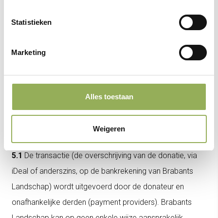
4.1
Behoudens de verplichting de donatie te besteden
Statistieken
aan het in artikel 1 genoemde doel accepteert Brabants
Landschap geen andere verplichtingen als tegenprestatie
Marketing
voor de donatie.
4.2
De door donateur verstrekte gegevens zullen
conform de Privacyverklaring worden verwerkt en
Alles toestaan
bewaard.
Weigeren
5. Aansprakelijkheid
5.1
De transactie (de overschrijving van de donatie, via
iDeal of anderszins, op de bankrekening van Brabants
Landschap) wordt uitgevoerd door de donateur en
onafhankelijke derden (payment providers). Brabants
Landschap kan op geen enkele wijze aansprakelijk