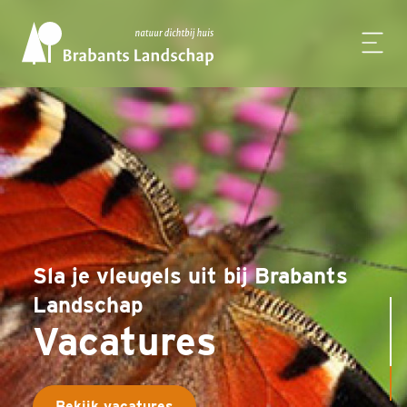
Sla je vleugels uit bij Brabants
Landschap
Vacatures
Bekijk vacatures