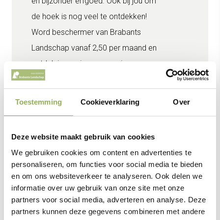
en bijzonder erfgoed. Ook bij jou om
de hoek is nog veel te ontdekken!
Word beschermer van Brabants
Landschap vanaf 2,50 per maand en
ontdek jouw eigen omgeving.
Word beschermer
Toestemming
Cookieverklaring
Over
Deze website maakt gebruik van cookies
We gebruiken cookies om content en advertenties te
personaliseren, om functies voor social media te bieden
en om ons websiteverkeer te analyseren. Ook delen we
Samen voor méér robuuste natuur
informatie over uw gebruik van onze site met onze
Brabants Landschap heeft een sterke positie ontwikkeld
partners voor social media, adverteren en analyse. Deze
partners kunnen deze gegevens combineren met andere
als
beschermer
en
beheerder
van een groot aantal