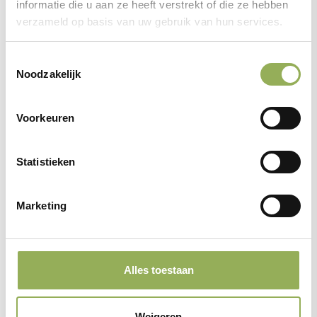
informatie die u aan ze heeft verstrekt of die ze hebben
natuurgebieden. Als eigenaar kunnen we die natuur écht
verzameld op basis van uw gebruik van hun services.
veiligstellen voor de toekomst. En als beheerder gaan
we voor een hoge biodiversiteit, passend bij de
Toestemmingsselectie
Noodzakelijk
karakteristieke Brabantse landschappen. Waar bij de
oprichting werd gesproken over het
behoud
van de
Voorkeuren
natuur, is onze inzet na een lange periode van
achteruitgang nu gericht op het
herstel
van natuur.
Statistieken
Samen met een groot aantal partijen werken we aan de
Marketing
ontwikkeling van het Natuurnetwerk Brabant. Een netwerk
van robuuste en onderling verbonden natuurgebieden, dat
cruciaal is voor het behoud van de biodiversiteit. Daar
Alles toestaan
zijn grote successen mee geboekt, maar we zijn er nog
niet. Hier gaan we de komende jaren dus volop mee
Weigeren