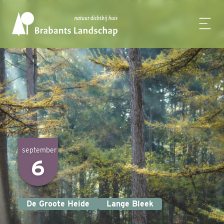
september
6
De Groote Heide
Lange Bleek