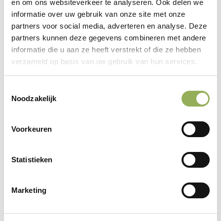
en om ons websiteverkeer te analyseren. Ook delen we
informatie over uw gebruik van onze site met onze
partners voor social media, adverteren en analyse. Deze
partners kunnen deze gegevens combineren met andere
informatie die u aan ze heeft verstrekt of die ze hebben
Schrijf je in
verzameld op basis van uw gebruik van hun services.
Toestemmingsselectie
Noodzakelijk
Voornaam
Voorkeuren
Achternaam
Statistieken
E-mailadres
Marketing
Telefoonnummer