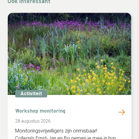
Ook interessant
Activiteit
Workshop monitoring
28 augustus 2026
Monitoringsvrijwilligers zijn onmisbaar!
Collega's Ernst-Jan en Bo nemen je mee in hun