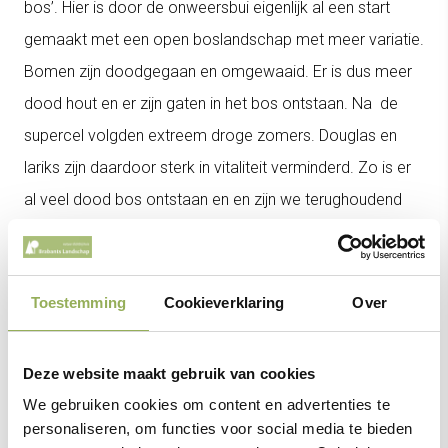
bos’. Hier is door de onweersbui eigenlijk al een start
gemaakt met een open boslandschap met meer variatie.
Bomen zijn doodgegaan en omgewaaid. Er is dus meer
dood hout en er zijn gaten in het bos ontstaan. Na de
supercel volgden extreem droge zomers. Douglas en
lariks zijn daardoor sterk in vitaliteit verminderd. Zo is er
al veel dood bos ontstaan en en zijn we terughoudend
geweest met verdere ingrepen.
Beheerder Nick gaat tijdens de excursie in op deze
Toestemming
Cookieverklaring
Over
gebeurtenis, wat het (heeft) betekend voor het beheer
van het gebied en welke rol de grazers - zoals schapen
Deze website maakt gebruik van cookies
en Schotse hooglanders - hierin spelen.
We gebruiken cookies om content en advertenties te
personaliseren, om functies voor social media te bieden