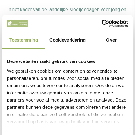
In het kader van de landelijke slootjesdagen voor jong en
oud die het IVN jaarlijks organiseert, gaan we deze
middag beestjes vangen in de gracht rond Fort Giessen.
Toestemming
Cookieverklaring
Over
Slootjesdag Fort Giessen
Deze website maakt gebruik van cookies
Gidsen gaan met groepen kinderen op pad. Als er genoeg
We gebruiken cookies om content en advertenties te
bijzondere diertjes zijn geschept gaan we ze bekijken en
personaliseren, om functies voor social media te bieden
en om ons websiteverkeer te analyseren. Ook delen we
op naam brengen. Ga op onderzoek uit, gewapend met
informatie over uw gebruik van onze site met onze
schepnet, waterbak en loeppot!
partners voor social media, adverteren en analyse. Deze
partners kunnen deze gegevens combineren met andere
informatie die u aan ze heeft verstrekt of die ze hebben
verzameld op basis van uw gebruik van hun services.
6 jun. 2026