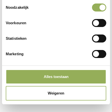
13.00 tot 17.00 uur
Toestemmingsselectie
Noodzakelijk
Fort Giessen
Voorkeuren
Giessensesteeg, Giessen
Statistieken
Ook kun je rondwandelen over het fortterrein. Je kunt
Marketing
zelfstandig een kijkje nemen in het fortgebouw of je kunt
worden rondgeleid door een gids die je alles vertelt over
het fort.
Alles toestaan
Deelname en toegang is gratis, aanmelden niet nodig.
Weigeren