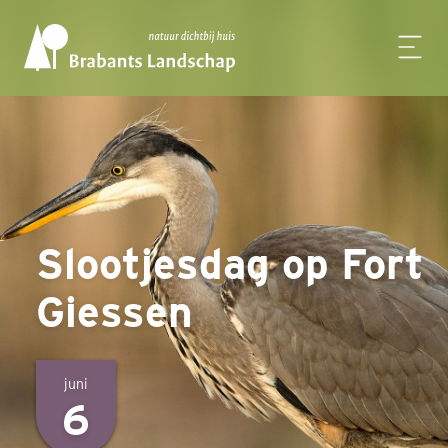
Slootjesdag op Fort
Giessen
juni
6