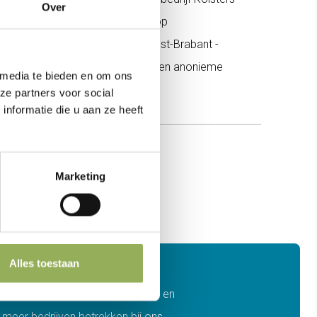
Over
nstallatietechniek - Parcon - Prop
oöperatiefonds van Rabobank West-Brabant -
 - Vliegbasis Woensdrecht en een anonieme
 media te bieden en om ons
ze partners voor social
nformatie die u aan ze heeft
Marketing
Alles toestaan
an natuurgebieden, landschappen en
meer bedrijven betrekken bij ons