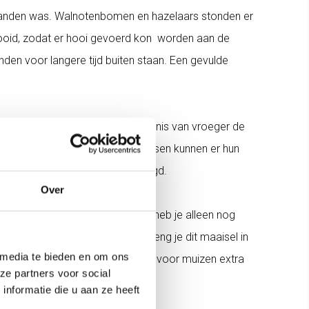
orhanden was. Walnotenbomen en hazelaars stonden er
ehooid, zodat er hooi gevoerd kon worden aan de
den voor langere tijd buiten staan. Een gevulde
irschot hebben we toen met de kennis van vroeger de
atje van een historisch erf, 2) mensen kunnen er hun
oor een muizenruiter thuis bezorgd.
Over
 met de schoren erin gestoken, heb je alleen nog
j één keer per jaar maaien - breng je dit maaisel in
 media te bieden en om ons
op de volgende maaibeurt. Om het voor muizen extra
ze partners voor social
nformatie die u aan ze heeft