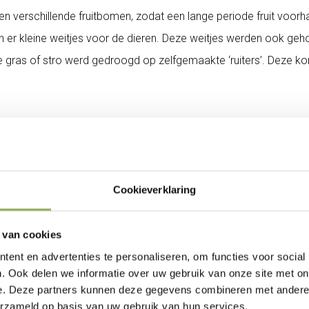
den verschillende fruitbomen, zodat een lange periode fruit vo
ren er kleine weitjes voor de dieren. Deze weitjes werden ook g
gras of stro werd gedroogd op zelfgemaakte ‘ruiters’. Deze kon
e graag het complete plaatje wilden realiseren op hun erf. In O
en nu eigenlijk meer functies dan vroeger: 1) het past bij het pla
oor de uilen.” Vanuit ErvenPlus krijgen mensen een bouwpakket v
Cookieverklaring
f doen, maar is simpel. “Als je eenmaal de driepoot hebt staan
 van cookies
s als je dan lang gras gemaaid hebt - dat gaat dus het beste bi
ent en advertenties te personaliseren, om functies voor social
 het maaisel grotendeels vergaan zijn, dus dan is het wachten 
. Ook delen we informatie over uw gebruik van onze site met on
 ruiter gooien. De overwinterende uilen zullen je dankbaar zijn!”
e. Deze partners kunnen deze gegevens combineren met andere i
erzameld op basis van uw gebruik van hun services.