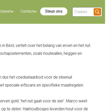
ctueel
Contact
Steun ons
 Best, vertelt over het belang van erven en het nut
andschapselementen, zoals houtwallen, heggen en
t en dus het voedselaanbod voor de steenuil
met speciale erfscans en specifieke maatregelen.
rven gold: ‘het nut gaat voor de sier’. Marco weet
n op te delen. Hakhoutbosjes leverden hout voor de