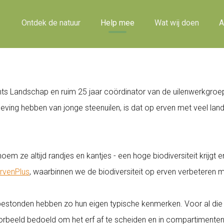
Ontdek de natuur
Help mee
Wat wij doen
A
 Landschap en ruim 25 jaar coördinator van de uilenwerkgroep in
erleving hebben van jonge steenuilen, is dat op erven met veel l
noem ze altijd randjes en kantjes - een hoge biodiversiteit krijg
ErvenPlus
, waarbinnen we de biodiversiteit op erven verbeteren 
bestonden hebben zo hun eigen typische kenmerken. Voor al die e
oorbeeld bedoeld om het erf af te scheiden en in compartimente