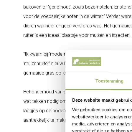
bakoven of ‘geriefhout’, zoals bezemstelen. Er ston
voor de voedselrijke noten in de winter.” Verder wa
dieren wanneer er geen vers gras was. Het gemaaide 
ruiter is een ideaal plaatsje voor muizen en insecten.
“Ik kwam bij ‘moderne’ erfeigenaren over de vloer di
‘muizenruiter’ nieuw leven ingeblazen. De ruiters hebb
gemaaide gras op kwijt en 3) het trekt muizen aan v
Toestemming
Het onderhoud van de muizenruiter moeten mensen zel
Deze website maakt gebruik
wat takken nodig om een soort bodem te maken. Telken
We gebruiken cookies om cont
laagjes op de bodem. Aan het eind van de winter zal
websiteverkeer te analyseren
aantrekkelijk te maken kun je wat graan in en onder de
media, adverteren en analys
verstrekt of die ze hebben v