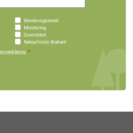
Weidevogelwerk
Monitoring
Groenloket
Natuurfonds Brabant
acyverklaring
.