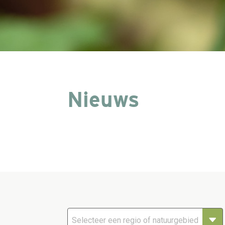
Nieuws
Selecteer een regio of natuurgebied