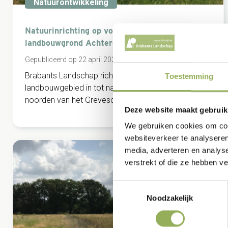
Natuurontwikkeling
Natuurinrichting op voormalige
landbouwgrond Achtereinds Laag
Gepubliceerd op 22 april 2021
Brabants Landschap richt een voormalig
Toestemming
landbouwgebied in tot natuur. Het ligt ten
noorden van het Greveschutven.
Deze website maakt gebruik
We gebruiken cookies om cont
websiteverkeer te analyseren
media, adverteren en analys
verstrekt of die ze hebben v
Toestemmingsselectie
Noodzakelijk