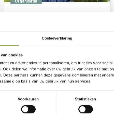
Organisatie
Joris Hogenboom gestart als nieuwe
directeur
Gepubliceerd op 15 april 2021
Vanaf 15 april 2021 trekt Joris Hogenboom aan
Cookieverklaring
de teugels van Brabants Landschap en heeft Jan
Baan de touwtjes losgelaten.
 van cookies
ent en advertenties te personaliseren, om functies voor social
. Ook delen we informatie over uw gebruik van onze site met on
e. Deze partners kunnen deze gegevens combineren met andere i
erzameld op basis van uw gebruik van hun services.
Voorkeuren
Statistieken