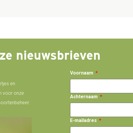
onze nieuwsbrieven
Voornaam
etjes en
an voor onze
Achternaam
 soortenbeheer.
E-mailadres