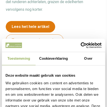
dat runderen achterlaten, grazen de edelherten
vervolgens nog korter.
Lees het hele artikel
Terug naar vorige pagina
Naast de variatie in het landschap die ontstaat door de
Toestemming
Cookieverklaring
Over
begrazing, creert het edelhert ook microklimaten. Een
microklimaat is een klimaat met een eigen karakter - net
Deze website maakt gebruik van cookies
boven het bodemoppervlak - dat door plaatselijke
We gebruiken cookies om content en advertenties te
factoren afwijkt van het klimaat in de rest van het
personaliseren, om functies voor social media te bieden
gebied.
en om ons websiteverkeer te analyseren. Ook delen we
informatie over uw gebruik van onze site met onze
Edelherten maken bijvoorbeeld zogenaamde
partners voor social media, adverteren en analyse. Deze