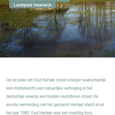
Landgoed Haanwijk
Op de plek van Oud Herlaar
stond vroeger waarschijnlijk
een
motteburcht
, een natuurlijke verhoging in het
landschap waarop een houten vluchttoren stond.
De
eerste vermelding van het geslacht
Herlaar
stamt al uit
het jaar 1080. Oud
Herlaar
was een machtig huis,