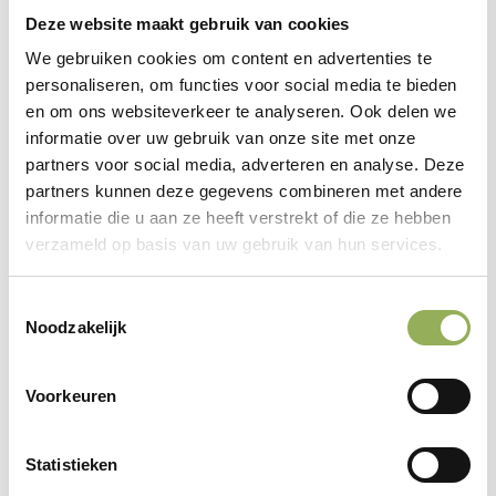
De wandelroute naar de Zwarte Schuur is vanaf de
Deze website maakt gebruik van cookies
parkeerplaatsen bewegwijzerd.
We gebruiken cookies om content en advertenties te
personaliseren, om functies voor social media te bieden
De locatie is goed bereikbaar met de fiets, het ligt
en om ons websiteverkeer te analyseren. Ook delen we
vlakbij fietsknooppunt 86.
informatie over uw gebruik van onze site met onze
partners voor social media, adverteren en analyse. Deze
partners kunnen deze gegevens combineren met andere
informatie die u aan ze heeft verstrekt of die ze hebben
verzameld op basis van uw gebruik van hun services.
Toestemmingsselectie
Schrijf je in
Noodzakelijk
Voorkeuren
Voornaam
Statistieken