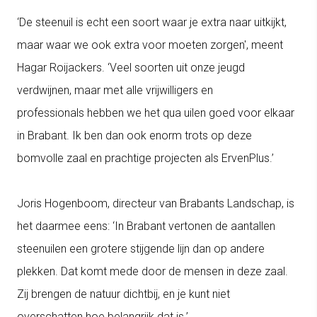
‘De steenuil is echt een soort waar je extra naar uitkijkt,
maar waar we ook extra voor moeten z
orge
n', meent
Hagar
Roijackers
. ‘
Veel
soorten uit onze jeugd
verdwijnen, maar met alle vrijwi
lligers en
professionals
hebben we het qua uilen goed voor elkaar
in Brabant.
Ik ben dan ook enorm trots op deze
bomvolle zaal en prachtige projecten als
ErvenPlus
.’
Joris Hogenboom, directeur van Brabants Landschap, is
het daarmee eens: ‘In Brabant verto
nen de aantallen
steenuilen een grotere stijgende lijn dan op andere
plekken. Dat komt mede door de mensen in deze zaal.
Zij brengen de natuur dichtbij, en je kunt niet
overschatte
n
hoe belangrijk d
at is.’