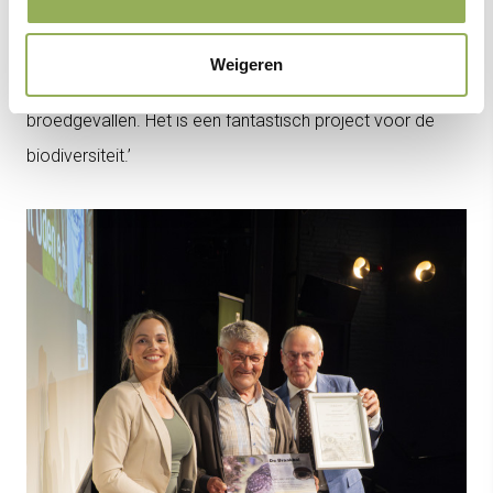
heeft gewonnen. Het zijn allemaal hardwerkende
mensen.’ Hij had ook nog een compliment
Weigeren
voor
ErvenPlus
: ‘Dankzij
ErvenPlus
hebben we meer
broedgevallen. Het is een fantastisch project voor de
biodiversiteit.’