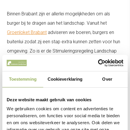
Binnen Brabant zijn er allerlei mogelijkheden om als
burger bij te dragen aan het landschap. Vanuit het
Groenloket Brabant
adviseren we boeren, burgers en
buitenlui zodat zij een stap extra kunnen zetten voor hun
omgeving. Zo is er de Stimuleringsregeling Landschap
(StiLa) waar 52 gemeenten, de 4 waterschappen en de
provincie Noord-Brabant samen budget voor inbrengen.
Onlangs is bekend gemaakt dat er
8 miljoen euro
Toestemming
Cookieverklaring
Over
beschikbaar
is zodat boeren en particuliere
grondeigenaren landschapselementen aan kunnen
Deze website maakt gebruik van cookies
leggen. Zij kunnen via het Groenloket advies inwinnen
We gebruiken cookies om content en advertenties te
personaliseren, om functies voor social media te bieden
over de mogelijkheden op hun grond.
en om ons websiteverkeer te analyseren. Ook delen we
informatie over uw gebruik van onze site met onze