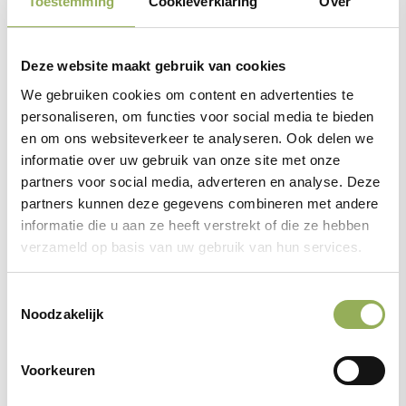
Toestemming
Cookieverklaring
Over
grondige aanpak.
Deze website maakt gebruik van cookies
Lees de oproep
hier
.
We gebruiken cookies om content en advertenties te
personaliseren, om functies voor social media te bieden
en om ons websiteverkeer te analyseren. Ook delen we
informatie over uw gebruik van onze site met onze
De oproep wordt gedaan door Vogelbescherming
partners voor social media, adverteren en analyse. Deze
Nederland, Natuurmonumenten, LandschappenNL, De
partners kunnen deze gegevens combineren met andere
Natuur en Milieufederaties, Natuur&Milieu, Transitiecoalitie
informatie die u aan ze heeft verstrekt of die ze hebben
verzameld op basis van uw gebruik van hun services.
Voedsel en IVN Natuureducatie.
Toestemmingsselectie
Noodzakelijk
Delen:
Voorkeuren