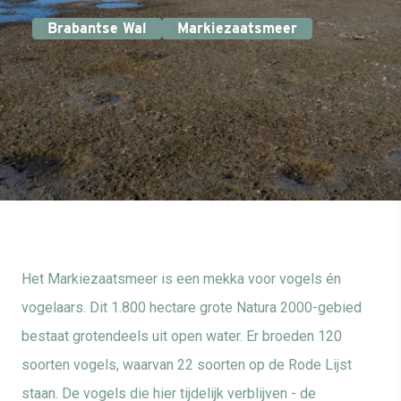
Brabantse Wal
Markiezaatsmeer
Het Markiezaatsmeer is een mekka voor vogels én
vogelaars. Dit 1.800 hectare grote Natura 2000-gebied
bestaat grotendeels uit open water. Er broeden 120
soorten vogels, waarvan 22 soorten op de Rode Lijst
staan. De vogels die hier tijdelijk verblijven - de