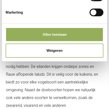
Met de optimalisatie van de Spuitkop en de aanleg van
Marketing
nieuwe eilanden vergroten we het broed-, foerageer- en
leefgebied van Natura 2000-soorten als kluut,
Alles toestaan
strandplevier, bontbekplevier en lepelaar. De eilanden
staan in de winter onder water. In de zomer komen ze
Weigeren
boven water, en herbergen ze verschillende slikken en
geultjes, en geen begroeiing. Precies wat de doelsoorten
nodig hebben. De eilanden krijgen ondiepe zones en
flauw aflopende taluds. Dit is veilig voor de kuikens, en
biedt zo voor elke vogelsoort een aantrekkelijke
omgeving. Naast de doelsoorten hopen we natuurlijk
ook vele andere soorten te verwelkomen, zoals de
zeearend, visarend en vele anderen.