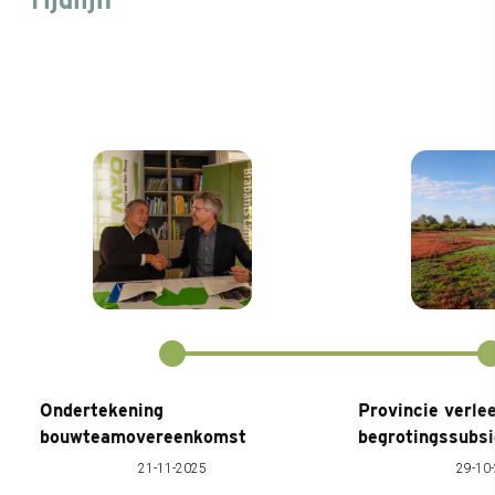
Ondertekening
Provincie verle
bouwteamovereenkomst
begrotingssubsi
21-11-2025
29-10