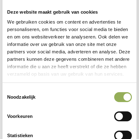
Deze website maakt gebruik van cookies
Wat gaan we doen, en waarom?
We gebruiken cookies om content en advertenties te
Op het al bestaande eiland in het Markiezaatsmeer - de
personaliseren, om functies voor social media te bieden
Spuitkop - broeden al vele lepelaars en meeuwen. Om
en om ons websiteverkeer te analyseren. Ook delen we
informatie over uw gebruik van onze site met onze
deze kolonies en hun jongen veilig te houden, worden de
partners voor social media, adverteren en analyse. Deze
geulen rondom het eiland verdiept. Hierdoor kunnen
partners kunnen deze gegevens combineren met andere
predatoren het eiland niet meer bereiken. Deze geulen
informatie die u aan ze heeft verstrekt of die ze hebben
verzameld op basis van uw gebruik van hun services.
dragen ook bij aan een goede doorstroming van het
water. Het zand dat gewonnen wordt uit de geulen, wordt
Toestemmingsselectie
gebruikt voor de aanleg van de eilanden. De eilanden zelf
Noodzakelijk
zorgen dat in delen van het Markiezaatsmeer de golfslag
minder is. In deze luwere delen is minder verstoring van
Voorkeuren
het water, wat de waterkwaliteit ten goede komt, ook
kan hier waterflora optimaal groeien.
Statistieken