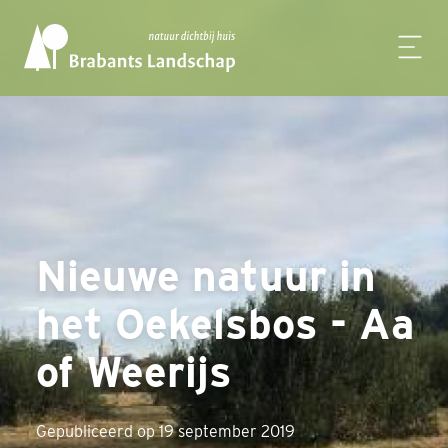
Nieuwe natuur in
het Oekelsbos - Aa
of Weerijs
Gepubliceerd op 19 september 2019