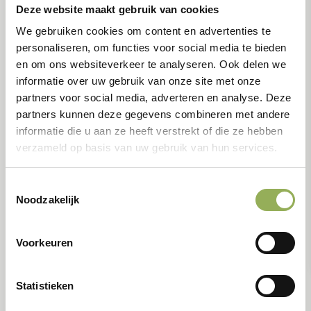
Deze website maakt gebruik van cookies
We gebruiken cookies om content en advertenties te
personaliseren, om functies voor social media te bieden
en om ons websiteverkeer te analyseren. Ook delen we
informatie over uw gebruik van onze site met onze
Nieuws
partners voor social media, adverteren en analyse. Deze
partners kunnen deze gegevens combineren met andere
Vijf maanden na de plantdag: jong groen in
informatie die u aan ze heeft verstrekt of die ze hebben
Schuttersbosch
verzameld op basis van uw gebruik van hun services.
Gepubliceerd op 22 juni 2026
Toestemmingsselectie
In het Eindhovense Schuttersbosch groeit de
Noodzakelijk
jonge aanplant, waaronder hazelaar, linde en
tamme kastanje, uit tot een sterker en
soortenrijker bos.
Voorkeuren
Statistieken