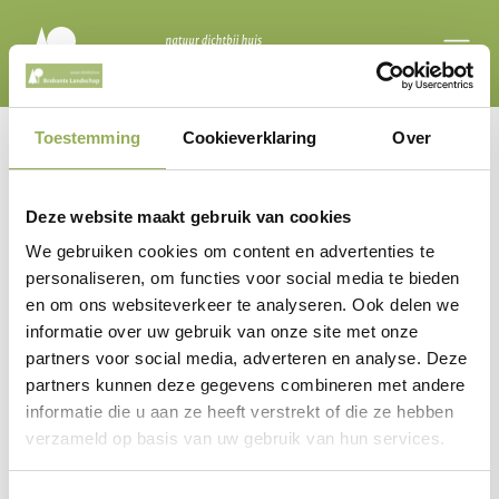
Toestemming
Cookieverklaring
Over
Deze website maakt gebruik van cookies
We gebruiken cookies om content en advertenties te
Pagina niet gevonden
personaliseren, om functies voor social media te bieden
en om ons websiteverkeer te analyseren. Ook delen we
Oeps, u bent verdwaald...
informatie over uw gebruik van onze site met onze
partners voor social media, adverteren en analyse. Deze
partners kunnen deze gegevens combineren met andere
informatie die u aan ze heeft verstrekt of die ze hebben
De pagina die u zocht lijkt niet (meer) te
verzameld op basis van uw gebruik van hun services.
bestaan. Controleer of de juiste URL is gebruikt en
probeer het opnieuw.