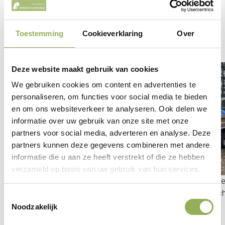
Toestemming
Cookieverklaring
Over
Sfeerimpressie
Deze website maakt gebruik van cookies
We gebruiken cookies om content en advertenties te
personaliseren, om functies voor social media te bieden
en om ons websiteverkeer te analyseren. Ook delen we
informatie over uw gebruik van onze site met onze
partners voor social media, adverteren en analyse. Deze
partners kunnen deze gegevens combineren met andere
informatie die u aan ze heeft verstrekt of die ze hebben
verzameld op basis van uw gebruik van hun services.
Het plantgoed inladen om in heel Brabant
Klaar om weer een
rond te brengen - © Brabants Landschap
Brabants Landsc
Toestemmingsselectie
Noodzakelijk